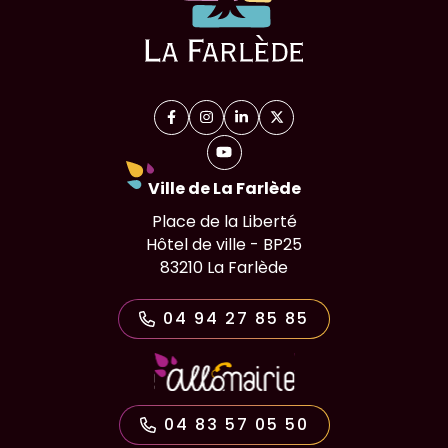
Facebook
(ouverture dans un nouvel onglet)
Instagram
(ouverture dans un nouvel onglet)
Linkedin
(ouverture dans un nouvel on
X (Twitter)
(ouverture dans un nouv
YouTube
(ouverture dans un nouvel ongl
Ville de La Farlède
Place de la Liberté
Hôtel de ville - BP25
83210 La Farlède
04 94 27 85 85
04 83 57 05 50