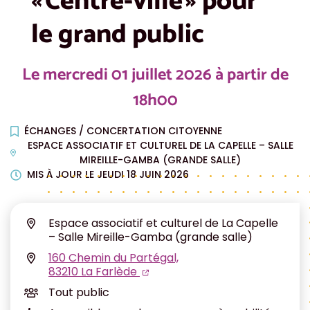
« Centre-ville » pour
le grand public
Le
mercredi
01
juillet
2026
à partir de
18h00
ÉCHANGES
/
CONCERTATION CITOYENNE
ESPACE ASSOCIATIF ET CULTUREL DE LA CAPELLE – SALLE
MIREILLE-GAMBA (GRANDE SALLE)
MIS À JOUR LE
JEUDI 18 JUIN 2026
Infos utiles
Espace associatif et culturel de La Capelle
– Salle Mireille-Gamba (grande salle)
160 Chemin du Partégal,
(ouverture dans un nouvel ongl
(ouverture dans un nouvel on
83210 La Farlède
Tout public