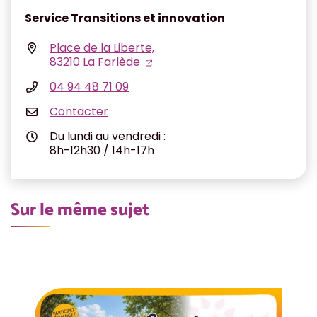
Service Transitions et innovation
Place de la Liberte,
(ouverture dans un nouvel ongl
(ouverture dans un nouvel on
83210 La Farlède
04 94 48 71 09
Contacter
Du lundi au vendredi :
8h-12h30 / 14h-17h
Sur le même sujet