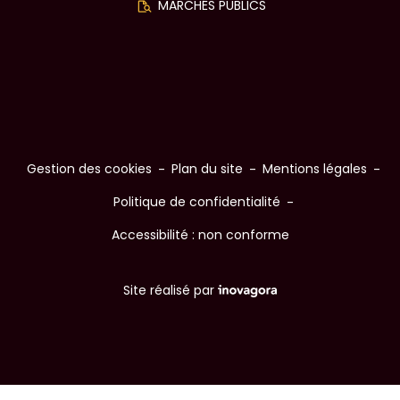
MARCHÉS PUBLICS
LABELS
(ouverture dans un nouvel o
(ouverture dans un nouvel o
(ouverture dans un nouvel o
(ouverture dans un nouvel o
(ouverture dans un nouvel o
(ouverture dans un nouvel o
(ouverture dans un nouvel o
Gestion des cookies
Plan du site
Mentions légales
Politique de confidentialité
Accessibilité : non conforme
Inovagora (ouverture dans u
Site réalisé par