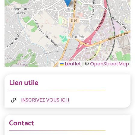
Leaflet
|
©
OpenStreetMap
Informations complémentaires
Lien utile
INSCRIVEZ VOUS ICI !
Contact