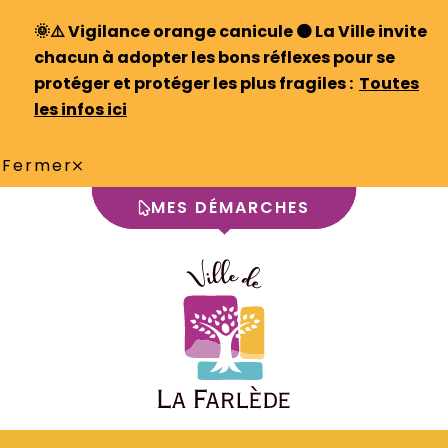
🌞⚠️
Vigilance orange canicule 🟠 La Ville invite
chacun à adopter les bons réflexes pour se
protéger et protéger les plus fragiles :
Toutes
les infos ici
Fermer
MES DÉMARCHES
Aller
au
contenu
"Logo de la ville de La