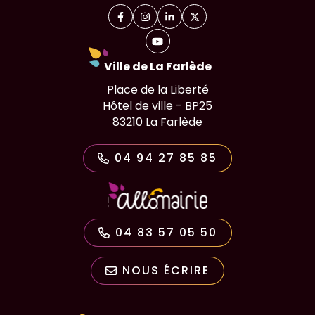
Facebook
(ouverture dans un nouvel onglet)
Instagram
(ouverture dans un nouvel onglet)
Linkedin
(ouverture dans un nouvel on
X (Twitter)
(ouverture dans un nouv
YouTube
(ouverture dans un nouvel ongl
Ville de La Farlède
Place de la Liberté
Hôtel de ville - BP25
83210 La Farlède
04 94 27 85 85
04 83 57 05 50
NOUS ÉCRIRE