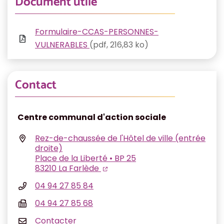
Document utile
Formulaire-CCAS-PERSONNES-
VULNERABLES
(pdf, 216,83 ko)
Contact
Centre communal d'action sociale
Rez-de-chaussée de l'Hôtel de ville (entrée
droite)
Place de la Liberté • BP 25
(ouverture dans un nouvel ongl
(ouverture dans un nouvel on
83210 La Farlède
04 94 27 85 84
04 94 27 85 68
Contacter