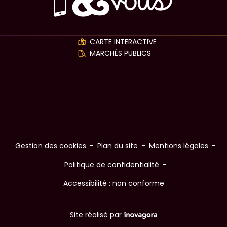
Application la Farlède conn
CARTE INTERACTIVE
MARCHÉS PUBLICS
LABELS
(ouverture dans un nouvel o
(ouverture dans un nouvel o
(ouverture dans un nouvel o
(ouverture dans un nouvel o
(ouverture dans un nouvel o
(ouverture dans un nouvel o
(ouverture dans un nouvel o
Gestion des cookies
Plan du site
Mentions légales
Politique de confidentialité
Accessibilité : non conforme
Inovagora (ouverture dans u
Site réalisé par