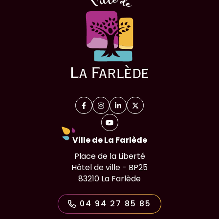
Facebook
(ouverture dans un nouvel onglet)
Instagram
(ouverture dans un nouvel onglet)
Linkedin
(ouverture dans un nouvel on
X (Twitter)
(ouverture dans un nouv
YouTube
(ouverture dans un nouvel ongl
Ville de La Farlède
Place de la Liberté
Hôtel de ville - BP25
83210 La Farlède
04 94 27 85 85