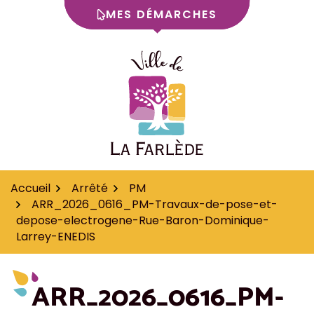
MES DÉMARCHES
Aller
au
contenu
"Logo de la ville de La
Accueil
Arrêté
PM
ARR_2026_0616_PM-Travaux-de-pose-et-
depose-electrogene-Rue-Baron-Dominique-
Larrey-ENEDIS
ARR_2026_0616_PM-