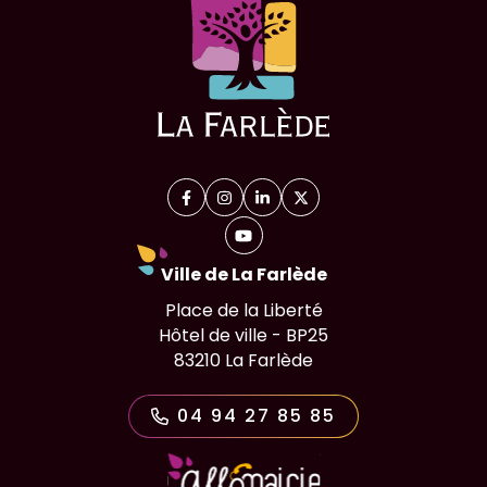
Facebook
(ouverture dans un nouvel onglet)
Instagram
(ouverture dans un nouvel onglet)
Linkedin
(ouverture dans un nouvel on
X (Twitter)
(ouverture dans un nouv
YouTube
(ouverture dans un nouvel ongl
Ville de La Farlède
Place de la Liberté
Hôtel de ville - BP25
83210 La Farlède
04 94 27 85 85